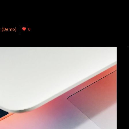
g (Demo)
0