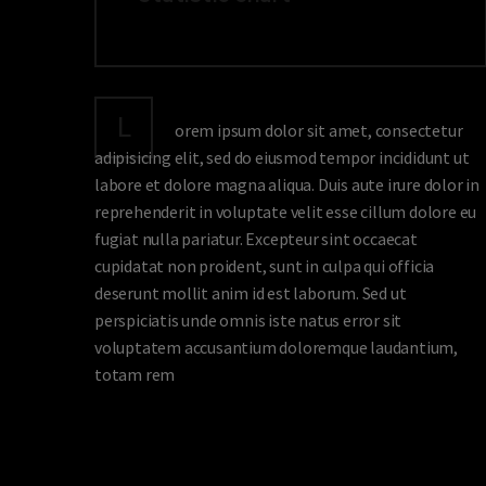
L
orem ipsum dolor sit amet, consectetur
adipisicing elit, sed do eiusmod tempor incididunt ut
labore et dolore magna aliqua. Duis aute irure dolor in
reprehenderit in voluptate velit esse cillum dolore eu
fugiat nulla pariatur. Excepteur sint occaecat
cupidatat non proident, sunt in culpa qui officia
deserunt mollit anim id est laborum. Sed ut
perspiciatis unde omnis iste natus error sit
voluptatem accusantium doloremque laudantium,
totam rem